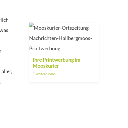
lich
 was
n
Ihre Printwerbung im
Mooskurier
aller,
weitere Infos
t