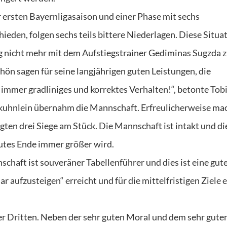
ersten Bayernligasaison und einer Phase mit sechs
eden, folgen sechs teils bittere Niederlagen. Diese Situa
g nicht mehr mit dem Aufstiegstrainer Gediminas Sugzda 
ön sagen für seine langjährigen guten Leistungen, die
mmer gradliniges und korrektes Verhalten!“, betonte Tob
erkuhnlein übernahm die Mannschaft. Erfreulicherweise ma
gten drei Siege am Stück. Die Mannschaft ist intakt und di
utes Ende immer größer wird.
schaft ist souveräner Tabellenführer und dies ist eine gut
r aufzusteigen“ erreicht und für die mittelfristigen Ziele 
der Dritten. Neben der sehr guten Moral und dem sehr gute