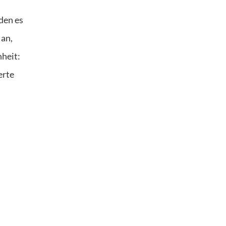
den es
 an,
heit:
erte