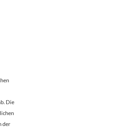
chen
ab. Die
lichen
n der