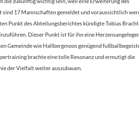
 die zukünftig wichtig sein, weil eine Erweiterung des
eit sind 17 Mannschaften gemeldet und voraussichtlich wer
zten Punkt des Abteilungsberichtes kündigte Tobias Bracht
zuführen. Dieser Punkt ist für ihn eine Herzensangelegen
großen Gemeinde wie Hallbergmoos genügend fußballbegeist
ertraining brachte eine tolle Resonanz und ermutigt die
e der Vielfalt weiter auszubauen.