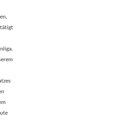
en,
tätigt
nliga.
nserem
atzes
en
nem
gute