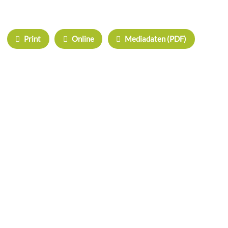
IHRE WERBUNG IM MOOSKURIER
Print
Online
Mediadaten (PDF)
ÜBERREGIONAL WERBEN:
Herrschinger Spiegel
Haarer Stadt Echo
Oberdinger Kurier
Echinger Echo
Neufahrner Echo
Unser Putzbrunn
Grasbrunner Nachrichten