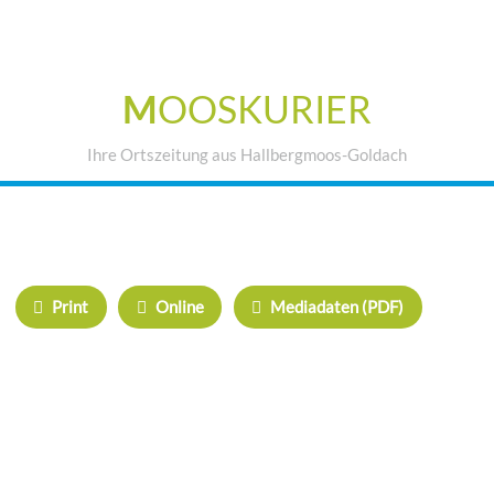
M
OOSKURIER
Ihre Ortszeitung aus Hallbergmoos-Goldach
IHRE WERBUNG IM MOOSKURIER
Print
Online
Mediadaten (PDF)
ÜBERREGIONAL WERBEN:
Herrschinger Spiegel
Haarer Stadt Echo