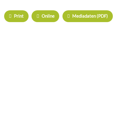
Print
Online
Mediadaten (PDF)
ÜBERREGIONAL WERBEN:
Herrschinger Spiegel
Haarer Stadt Echo
Oberdinger Kurier
Echinger Echo
Neufahrner Echo
Unser Putzbrunn
Grasbrunner Nachrichten
NICHTS MEHR VERPASSEN!