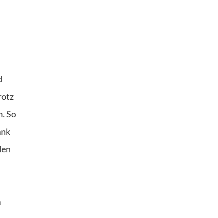
d
rotz
n. So
ank
den
n