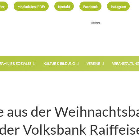
ier
Mediadaten (PDF)
Kontakt
Facebook
Instagram
Werbung
FAMILIE & SOZIALES
KULTUR & BILDUNG
VEREINE
VERANSTALTUN
 aus der Weihnachtsb
der Volksbank Raiffei