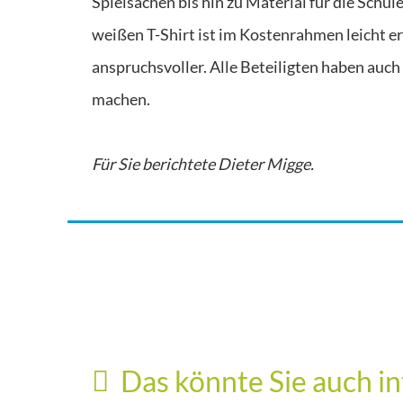
Spielsachen bis hin zu Material für die Sch
weißen T-Shirt ist im Kostenrahmen leicht er
anspruchsvoller. Alle Beteiligten haben auch 
machen.
Für Sie berichtete Dieter Migge.
Veranstaltungen
Die Goldacher Wehr feiert Lampionfest 
Veranstaltungen
Das könnte Sie auch in
letztes Mal im alten Domizil
23. Juli 2026