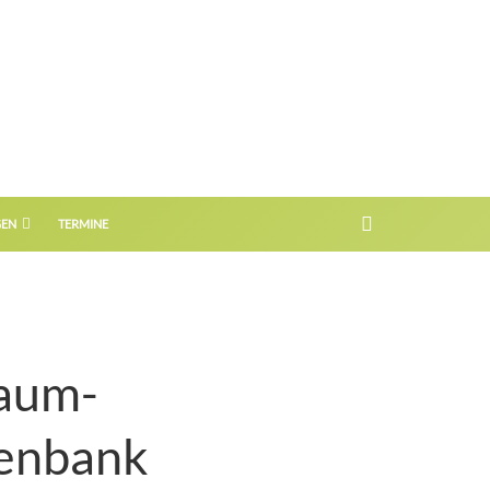
GEN
TERMINE
aum-
senbank