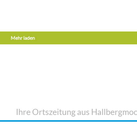
3. Hallberger Beach Cup
9. Juli 2026
Mehr laden
Aufführungen
n“
Die Freiherr von Hallberg Saga
27. Juli 2026
Ihre Ortszeitung aus Hallbergmo
AL
NICHTS MEHR
DAS