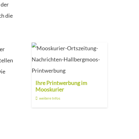
 der
ch die
d
er
tellen
Die
Ihre Printwerbung im
Mooskurier
weitere Infos