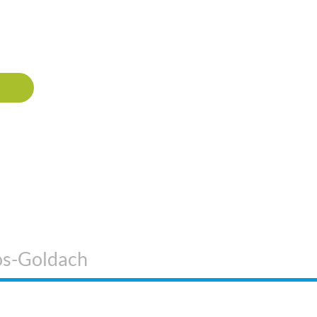
os-Goldach
 SIND WIR
WEITERE