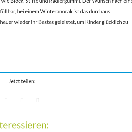
ule wie Block, Stifte und Radiergummi. Der Wunsch nach ei
füllbar, bei einem Winteranorak ist das durchaus
heuer wieder ihr Bestes geleistet, um Kinder glücklich zu
Jetzt teilen:
Veranstaltungen
ein
Veranstaltungen
teressieren:
Schwimmen und Lesen gehören zusamme
15. Juli 2026