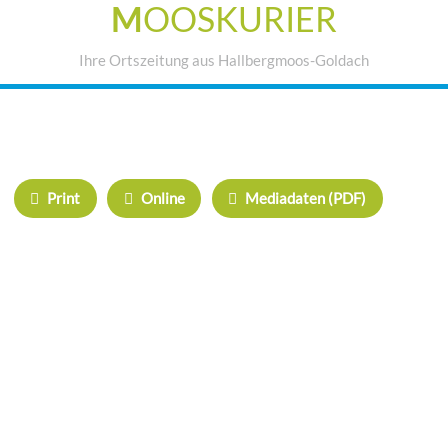
M
OOSKURIER
Ihre Ortszeitung aus Hallbergmoos-Goldach
IHRE WERBUNG IM MOOSKURIER
Print
Online
Mediadaten (PDF)
ÜBERREGIONAL WERBEN:
Herrschinger Spiegel
Haarer Stadt Echo
Oberdinger Kurier
Echinger Echo