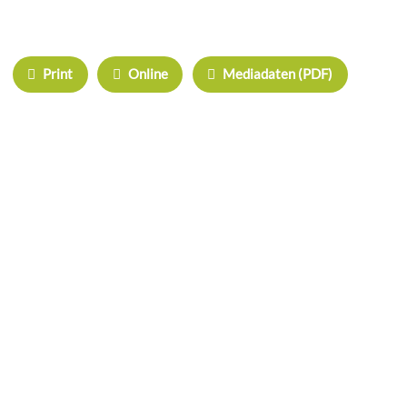
IHRE WERBUNG IM MOOSKURIER
Print
Online
Mediadaten (PDF)
ÜBERREGIONAL WERBEN:
Herrschinger Spiegel
Haarer Stadt Echo
Oberdinger Kurier
Echinger Echo
Neufahrner Echo
Unser Putzbrunn
Grasbrunner Nachrichten