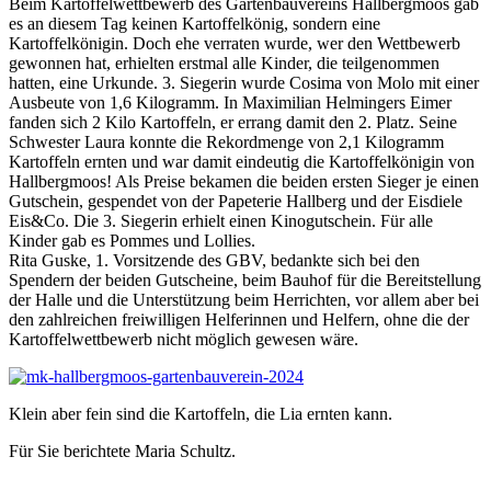
Beim Kartoffelwettbewerb des Gartenbauvereins Hallbergmoos gab
es an diesem Tag keinen Kartoffelkönig, sondern eine
Kartoffelkönigin. Doch ehe verraten wurde, wer den Wettbewerb
gewonnen hat, erhielten erstmal alle Kinder, die teilgenommen
hatten, eine Urkunde. 3. Siegerin wurde Cosima von Molo mit einer
Ausbeute von 1,6 Kilogramm. In Maximilian Helmingers Eimer
fanden sich 2 Kilo Kartoffeln, er errang damit den 2. Platz. Seine
Schwester Laura konnte die Rekordmenge von 2,1 Kilogramm
Kartoffeln ernten und war damit eindeutig die Kartoffelkönigin von
Hallbergmoos! Als Preise bekamen die beiden ersten Sieger je einen
Gutschein, gespendet von der Papeterie Hallberg und der Eisdiele
Eis&Co. Die 3. Siegerin erhielt einen Kinogutschein. Für alle
Kinder gab es Pommes und Lollies.
Rita Guske, 1. Vorsitzende des GBV, bedankte sich bei den
Spendern der beiden Gutscheine, beim Bauhof für die Bereitstellung
der Halle und die Unterstützung beim Herrichten, vor allem aber bei
den zahlreichen freiwilligen Helferinnen und Helfern, ohne die der
Kartoffelwettbewerb nicht möglich gewesen wäre.
Klein aber fein sind die Kartoffeln, die Lia ernten kann.
Für Sie berichtete Maria Schultz.