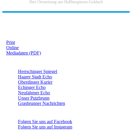
Ihre Ortszeitung aus Hallbergmoos-Goldach
IHRE WERBUNG IM MOOSKURIER
Print
Online
Mediadaten (PDF)
ÜBERREGIONAL WERBEN:
Herrschinger Spiegel
Haarer Stadt Echo
Oberdinger Kurier
Echinger Echo
Neufahrner Echo
Unser Putzbrunn
Grasbrunner Nachrichten
NICHTS MEHR VERPASSEN!
Folgen Sie uns auf Facebook
Folgen Sie uns auf Instagram