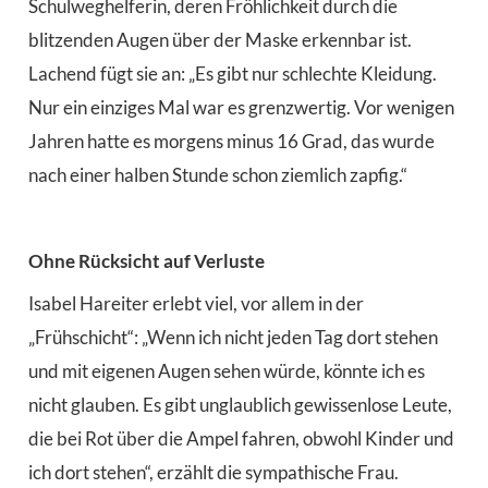
Schulweghelferin, deren Fröhlichkeit durch die
blitzenden Augen über der Maske erkennbar ist.
Lachend fügt sie an: „Es gibt nur schlechte Kleidung.
Nur ein einziges Mal war es grenzwertig. Vor wenigen
Jahren hatte es morgens minus 16 Grad, das wurde
nach einer halben Stunde schon ziemlich zapfig.“
Ohne Rücksicht auf Verluste
Isabel Hareiter erlebt viel, vor allem in der
„Frühschicht“: „Wenn ich nicht jeden Tag dort stehen
und mit eigenen Augen sehen würde, könnte ich es
nicht glauben. Es gibt unglaublich gewissenlose Leute,
die bei Rot über die Ampel fahren, obwohl Kinder und
ich dort stehen“, erzählt die sympathische Frau.