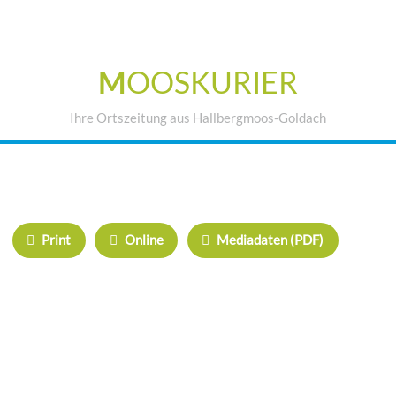
M
OOSKURIER
Ihre Ortszeitung aus Hallbergmoos-Goldach
IHRE WERBUNG IM MOOSKURIER
Print
Online
Mediadaten (PDF)
ÜBERREGIONAL WERBEN:
Herrschinger Spiegel
Haarer Stadt Echo