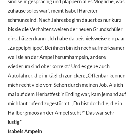
sind sehr gesprächig und plappern alles Mögliche, was
zuhause so los war“, meint Isabel Hareiter
schmunzelnd. Nach Jahresbeginn dauert es nur kurz
bis sie die Verhaltensweisen der neuen Grundschüler
einschätzen kann: „Ich habe da beispielsweise ein paar
„Zappelphilippe“. Bei ihnen bin ich noch aufmerksamer,
weil sie an der Ampel herumhampeln, andere
wiederum sind oberkorrekt.“ Und es gebe auch
Autofahrer, die ihr täglich zunicken: „Offenbar kennen
mich recht viele vom Sehen durch meinen Job. Als ich
mal auf dem Herbstfest in Erding war, kam jemand auf
mich laut rufend zugestürmt: „Du bist doch die, die in
Hallbergmoos an der Ampel steht?“ Das war sehr
lustig.“
Isabels Ampeln