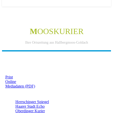
M
OOSKURIER
Ihre Ortszeitung aus Hallbergmoos-Goldach
IHRE WERBUNG IM MOOSKURIER
Print
Online
Mediadaten (PDF)
ÜBERREGIONAL WERBEN:
Herrschinger Spiegel
Haarer Stadt Echo
Oberdinger Kurier