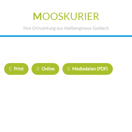
M
OOSKURIER
Ihre Ortszeitung aus Hallbergmoos-Goldach
IHRE WERBUNG IM MOOSKURIER
Print
Online
Mediadaten (PDF)
ÜBERREGIONAL WERBEN:
Herrschinger Spiegel
Haarer Stadt Echo
Oberdinger Kurier