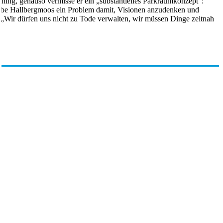
ing, genauso vermisse er ein „substantielles Parkraumkonzept“:
habe Hallbergmoos ein Problem damit, Visionen anzudenken und
 „Wir dürfen uns nicht zu Tode verwalten, wir müssen Dinge zeitnah