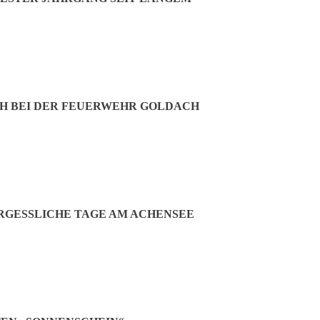
e gedauert, bis sich im Wohnungsbau etwas getan habe, bemängelt Henn
andere geschoben“, beanstandet der Bürgermeisterkandidat. Generell 
ohen Kante. Was bringt das den Bürgern?“, fragt Henning und verlangt:
H BEI DER FEUERWEHR GOLDACH
Jetzt teilen:
GESSLICHE TAGE AM ACHENSEE