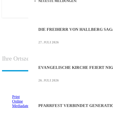
NEUESTE MELDUNGEN:
DIE FREIHERR VON HALLBERG SAG
27. JULI 2026
Ihre Ortszeitung aus Hallbergmoos-Goldach
EVANGELISCHE KIRCHE FEIERT NIG
26. JULI 2026
IHRE WERBUNG IM MOOSKURIER
Print
Online
PFARRFEST VERBINDET GENERATI
Mediadaten (PDF)