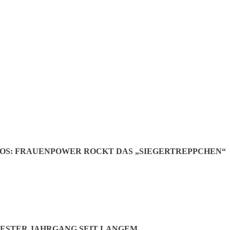
stützt Piazolo: „Sie müssen ausbaden, was Ihre Vorgänger ihnen eingeb
OS: FRAUENPOWER ROCKT DAS „SIEGERTREPPCHEN“
andratskandidat Helmut Petz auf die jüngsten Anfeindungen „kein verl
draus mit uns, außerdem wollen wir Feinstaubmessungen.“ Dennoch sei p
gung stehen. Bezahlbares Wohnen ist ebenfalls in seinem Fokus: „Wenn
 zu seinem Recht kommt“.
n: „Sozial verträglichen Wohnungsbau aufzubauen, da steht die Gemei
 ist viel passiert und umgesetzt worden“, kritisiert aber: „Das sind al
ESTER JAHRGANG SEIT LANGEM