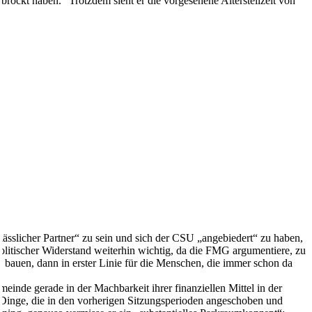
rockt haben.“ Trotzdem sieht er die vorgesehene Altersteilzeit von
ässlicher Partner“ zu sein und sich der CSU „angebiedert“ zu haben,
olitischer Widerstand weiterhin wichtig, da die FMG argumentiere, zu
 bauen, dann in erster Linie für die Menschen, die immer schon da
nde gerade in der Machbarkeit ihrer finanziellen Mittel in der
les Dinge, die in den vorherigen Sitzungsperioden angeschoben und