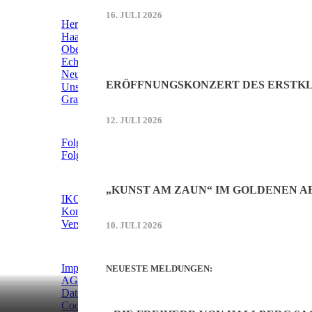
ÜBERREGIONAL WERBEN:
16. JULI 2026
Herrschinger Spiegel
Haarer Stadt Echo
Oberdinger Kurier
Echinger Echo
Neufahrner Echo
ERÖFFNUNGSKONZERT DES ERSTKL
Unser Putzbrunn
Grasbrunner Nachrichten
12. JULI 2026
NICHTS MEHR VERPASSEN!
Folgen Sie uns auf Facebook
Folgen Sie uns auf Instagram
DAS SIND WIR
„KUNST AM ZAUN“ IM GOLDENEN 
IKOS Verlag
Kontakt
Verstärken Sie unser Team!
10. JULI 2026
WEITERE INFORMATIONEN
Impressum
NEUESTE MELDUNGEN:
AGB
Datenschutzerklärung
Cookie-Einstellungen