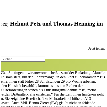
Zierer, Helmut Petz und Thomas Henning im
Jetzt teilen:
scher und MdL Benno Zierer
n. „Sie fragen – wir antworten“ heißt es auf der Einladung. Aktuelle
Kultusministers, um den Lehrermangel in den Griff zu bekommen.“ Bis
ehrerinnen statt bisher 28 Schulstunden 29 pro Woche arbeiten.
fenden Haushalt bezahlt?“, kommt es aus den Reihen der
000 Beförderungen stehen als Entlastungsmaßnahme fest“, meint
rden Drittmittelkräfte einstellen.“ Für die Lehrinnen hingegen sieht
n. Sie zeigt eine Bereitschaft zu Mehrarbeit bei höherer A13
en lassen. Auch MdL Benno Zierer (FW) glaubt nicht an fehlende