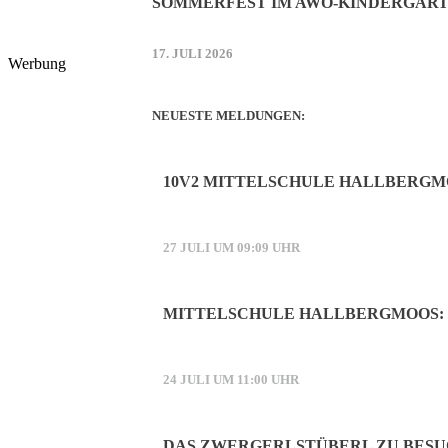
SOMMERFEST IM AWO-KINDERGART
17. JULI 2026
Werbung
NEUESTE MELDUNGEN:
10V2 MITTELSCHULE HALLBERGM
27 JULI UM 09:09 UHR
MITTELSCHULE HALLBERGMOOS: 
24 JULI UM 11:00 UHR
DAS ZWERGERLSTÜBERL ZU BESU