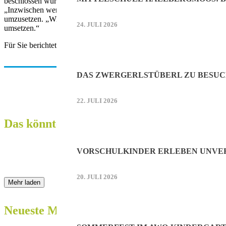
beschlossen wurden. Visionen wurden nicht umgesetzt.“ Es habe Jahr
„Inzwischen werden die Kleintransporter von einem Wohngebiet ins 
umzusetzen. „Wir haben mit 62 Millionen viel zu viel Geld auf der h
24. JULI 2026
umsetzen.“
Für Sie berichtete Manuela Praxl.
DAS ZWERGERLSTÜBERL ZU BESUC
22. JULI 2026
Das könnte Sie auch interessieren:
VORSCHULKINDER ERLEBEN UNVER
20. JULI 2026
Mehr laden
Neueste Meldungen: