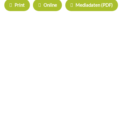
Print
Online
Mediadaten (PDF)
ÜBERREGIONAL WERBEN:
Herrschinger Spiegel
Haarer Stadt Echo
Oberdinger Kurier
Echinger Echo
Neufahrner Echo
Unser Putzbrunn
Grasbrunner Nachrichten
NICHTS MEHR VERPASSEN!
Folgen Sie uns auf Facebook