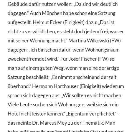
Gebäude dafür nutzen wollen: „Da sind wir deutlich
dagegen.“ Auch München habe schon eine Satzung
aufgestellt. Helmut Ecker (Einigkeit) dazu: „Das ist
nicht zu verwirklichen, es steht doch jedem frei, was er
mit seiner Wohnung macht.“ Martina Wilkowski (FW)
dagegen: „Ich bin schon dafür, wenn Wohnungsraum
zweckentfremdet wird.“ Für Josef Fischer (FW) sei
man auf einem guten Weg, wenn man eine derartige
Satzung beschließt: „Es nimmt anscheinend derzeit
überhand.“ Hermann Harthauser (Einigkeit) wiederum
sprach sich dagegen aus: „Wir sollten es nicht machen.
Viele Leute suchen sich Wohnungen, weil sie sich ein
Hotel nicht leisten können.“ „Eigentum verpflichtet“ –
das meinte Dr. Marcus Mey zu der Thematik. Man
habe mittlerweile genügend Hotels im Ort und es wird