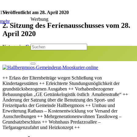
Veröffentlicht am
28. April 2020
Werbung
mehr
2. Sitzung des Ferienausschusses vom 28.
April 2020
Kategorie:
Gemeinderat
Jetzt teilen:
++ Erlass der Elternbeiträge wegen Schließung von
Kindertagesstätten ++ Erleichterte Stundungsmöglichkeit der
grundstücksbezogenen Ausgaben ++ Vorhabenbezogener
Bebauungsplan „GE Getränkelogistik östlich Amalienstraße“ ++
Änderung der Satzung über die Benutzung des Sport- und
Freizeitparks der Gemeinde Hallbergmoos ++ Umbau und
Erweiterung Rathaus – Kostenentwicklung vor Versand der
Ausschreibungen ++ Mehrgenerationenwohnen Tassiloweg –
Grundsatzbeschluss ++ Wohnhaus Predazzoallee –
Tiefgaragenzufahrt und Heizkonzept ++