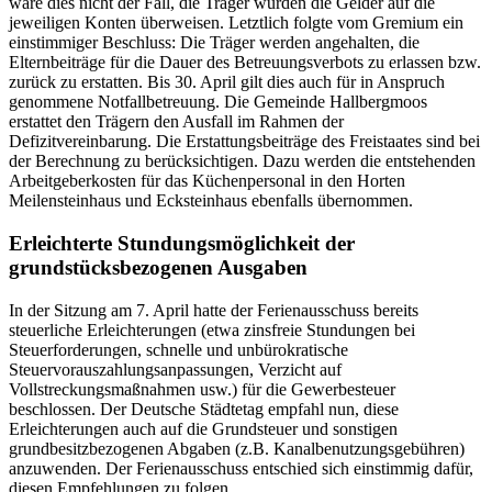
wäre dies nicht der Fall, die Träger würden die Gelder auf die
jeweiligen Konten überweisen. Letztlich folgte vom Gremium ein
einstimmiger Beschluss: Die Träger werden angehalten, die
Elternbeiträge für die Dauer des Betreuungsverbots zu erlassen bzw.
zurück zu erstatten. Bis 30. April gilt dies auch für in Anspruch
genommene Notfallbetreuung. Die Gemeinde Hallbergmoos
erstattet den Trägern den Ausfall im Rahmen der
Defizitvereinbarung. Die Erstattungsbeiträge des Freistaates sind bei
der Berechnung zu berücksichtigen. Dazu werden die entstehenden
Arbeitgeberkosten für das Küchenpersonal in den Horten
Meilensteinhaus und Ecksteinhaus ebenfalls übernommen.
Erleichterte Stundungsmöglichkeit der
grundstücksbezogenen Ausgaben
In der Sitzung am 7. April hatte der Ferienausschuss bereits
steuerliche Erleichterungen (etwa zinsfreie Stundungen bei
Steuerforderungen, schnelle und unbürokratische
Steuervorauszahlungsanpassungen, Verzicht auf
Vollstreckungsmaßnahmen usw.) für die Gewerbesteuer
beschlossen. Der Deutsche Städtetag empfahl nun, diese
Erleichterungen auch auf die Grundsteuer und sonstigen
grundbesitzbezogenen Abgaben (z.B. Kanalbenutzungsgebühren)
anzuwenden. Der Ferienausschuss entschied sich einstimmig dafür,
diesen Empfehlungen zu folgen.