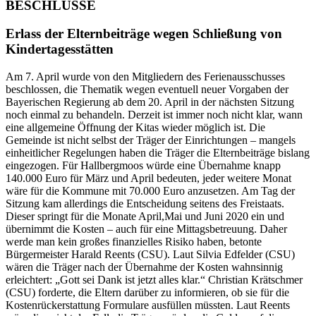
BESCHLÜSSE
Erlass der Elternbeiträge wegen Schließung von
Kindertagesstätten
Am 7. April wurde von den Mitgliedern des Ferienausschusses
beschlossen, die Thematik wegen eventuell neuer Vorgaben der
Bayerischen Regierung ab dem 20. April in der nächsten Sitzung
noch einmal zu behandeln. Derzeit ist immer noch nicht klar, wann
eine allgemeine Öffnung der Kitas wieder möglich ist. Die
Gemeinde ist nicht selbst der Träger der Einrichtungen – mangels
einheitlicher Regelungen haben die Träger die Elternbeiträge bislang
eingezogen. Für Hallbergmoos würde eine Übernahme knapp
140.000 Euro für März und April bedeuten, jeder weitere Monat
wäre für die Kommune mit 70.000 Euro anzusetzen. Am Tag der
Sitzung kam allerdings die Entscheidung seitens des Freistaats.
Dieser springt für die Monate April,Mai und Juni 2020 ein und
übernimmt die Kosten – auch für eine Mittagsbetreuung. Daher
werde man kein großes finanzielles Risiko haben, betonte
Bürgermeister Harald Reents (CSU). Laut Silvia Edfelder (CSU)
wären die Träger nach der Übernahme der Kosten wahnsinnig
erleichtert: „Gott sei Dank ist jetzt alles klar.“ Christian Krätschmer
(CSU) forderte, die Eltern darüber zu informieren, ob sie für die
Kostenrückerstattung Formulare ausfüllen müssten. Laut Reents