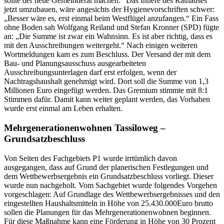
sollte der neue Gemeinderat machen.“ Das Innere des Rathauses
jetzt umzubauen, wäre angesichts der Hygienevorschriften schwer:
„Besser wäre es, erst einmal beim Westflügel anzufangen.“ Ein Fass
ohne Boden sah Wolfgang Reiland und Stefan Kronner (SPD) fügte
an: „Die Summe ist zwar ein Wahnsinn. Es ist aber richtig, dass es
mit den Ausschreibungen weitergeht.“ Nach einigen weiteren
Wortmeldungen kam es zum Beschluss. Der Versand der mit dem
Bau- und Planungsausschuss ausgearbeiteten
Ausschreibungsunterlagen darf erst erfolgen, wenn der
Nachtragshaushalt genehmigt wird. Dort soll die Summe von 1,3
Millionen Euro eingefügt werden. Das Gremium stimmte mit 8:1
Stimmen dafür. Damit kann weiter geplant werden, das Vorhaben
wurde erst einmal am Leben erhalten.
Mehrgenerationenwohnen Tassiloweg –
Grundsatzbeschluss
Von Seiten des Fachgebiets P1 wurde irrtümlich davon
ausgegangen, dass auf Grund der planerischen Festlegungen und
dem Wettbewerbsergebnis ein Grundsatzbeschluss vorliegt. Dieser
wurde nun nachgeholt. Vom Sachgebiet wurde folgendes Vorgehen
vorgeschlagen: Auf Grundlage des Wettbewerbsergebnisses und den
eingestellten Haushaltsmitteln in Höhe von 25.430.000Euro brutto
sollen die Planungen für das Mehrgenerationenwohnen beginnen.
Für diese Maßnahme kann eine Förderung in Höhe von 30 Prozent