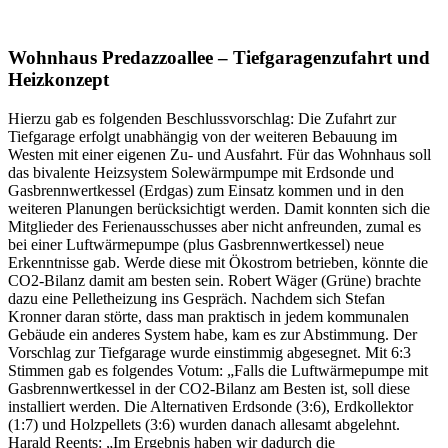
Wohnhaus Predazzoallee – Tiefgaragenzufahrt und
Heizkonzept
Hierzu gab es folgenden Beschlussvorschlag: Die Zufahrt zur
Tiefgarage erfolgt unabhängig von der weiteren Bebauung im
Westen mit einer eigenen Zu- und Ausfahrt. Für das Wohnhaus soll
das bivalente Heizsystem Solewärmpumpe mit Erdsonde und
Gasbrennwertkessel (Erdgas) zum Einsatz kommen und in den
weiteren Planungen berücksichtigt werden. Damit konnten sich die
Mitglieder des Ferienausschusses aber nicht anfreunden, zumal es
bei einer Luftwärmepumpe (plus Gasbrennwertkessel) neue
Erkenntnisse gab. Werde diese mit Ökostrom betrieben, könnte die
CO2-Bilanz damit am besten sein. Robert Wäger (Grüne) brachte
dazu eine Pelletheizung ins Gespräch. Nachdem sich Stefan
Kronner daran störte, dass man praktisch in jedem kommunalen
Gebäude ein anderes System habe, kam es zur Abstimmung. Der
Vorschlag zur Tiefgarage wurde einstimmig abgesegnet. Mit 6:3
Stimmen gab es folgendes Votum: „Falls die Luftwärmepumpe mit
Gasbrennwertkessel in der CO2-Bilanz am Besten ist, soll diese
installiert werden. Die Alternativen Erdsonde (3:6), Erdkollektor
(1:7) und Holzpellets (3:6) wurden danach allesamt abgelehnt.
Harald Reents: „Im Ergebnis haben wir dadurch die