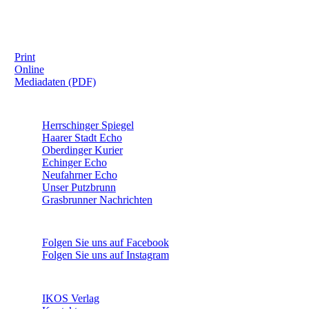
IHRE WERBUNG IM MOOSKURIER
Print
Online
Mediadaten (PDF)
ÜBERREGIONAL WERBEN:
Herrschinger Spiegel
Haarer Stadt Echo
Oberdinger Kurier
Echinger Echo
Neufahrner Echo
Unser Putzbrunn
Grasbrunner Nachrichten
NICHTS MEHR VERPASSEN!
Folgen Sie uns auf Facebook
Folgen Sie uns auf Instagram
DAS SIND WIR
IKOS Verlag