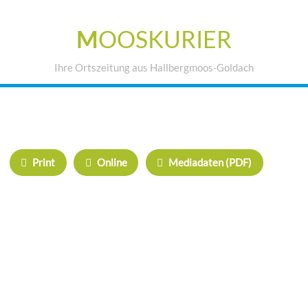
M
OOSKURIER
Ihre Ortszeitung aus Hallbergmoos-Goldach
IHRE WERBUNG IM MOOSKURIER
Print
Online
Mediadaten (PDF)
ÜBERREGIONAL WERBEN:
Herrschinger Spiegel
Haarer Stadt Echo
Oberdinger Kurier