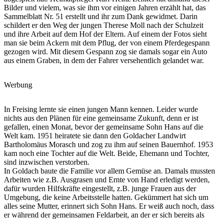
Bilder und vielem, was sie ihm vor einigen Jahren erzählt hat, das
Sammelblatt Nr. 51 erstellt und ihr zum Dank gewidmet. Darin
schildert er den Weg der jungen Therese Moll nach der Schulzeit
und ihre Arbeit auf dem Hof der Eltern. Auf einem der Fotos sieht
man sie beim Ackern mit dem Pflug, der von einem Pferdegespann
gezogen wird. Mit diesem Gespann zog sie damals sogar ein Auto
aus einem Graben, in dem der Fahrer versehentlich gelandet war.
Werbung
In Freising lernte sie einen jungen Mann kennen. Leider wurde
nichts aus den Plänen für eine gemeinsame Zukunft, denn er ist
gefallen, einen Monat, bevor der gemeinsame Sohn Hans auf die
Welt kam. 1951 heiratete sie dann den Goldacher Landwirt
Bartholomäus Morasch und zog zu ihm auf seinen Bauernhof. 1953
kam noch eine Tochter auf die Welt. Beide, Ehemann und Tochter,
sind inzwischen verstorben.
In Goldach baute die Familie vor allem Gemüse an. Damals mussten
Arbeiten wie z.B. Ausgrasen und Ernte von Hand erledigt werden,
dafür wurden Hilfskräfte eingestellt, z.B. junge Frauen aus der
Umgebung, die keine Arbeitsstelle hatten. Gekümmert hat sich um
alles seine Mutter, erinnert sich Sohn Hans. Er weiß auch noch, dass
er während der gemeinsamen Feldarbeit, an der er sich bereits als