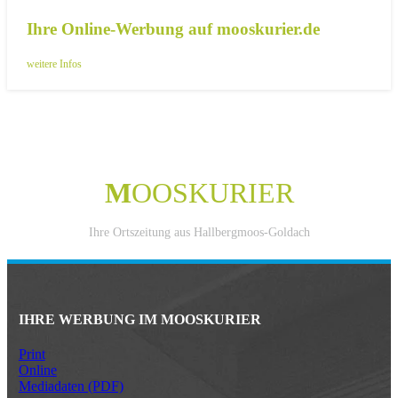
Ihre Online-Werbung auf mooskurier.de
weitere Infos
M
OOSKURIER
Ihre Ortszeitung aus Hallbergmoos-Goldach
IHRE WERBUNG IM MOOSKURIER
Print
Online
Mediadaten (PDF)